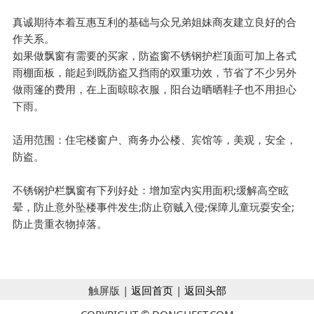
真诚期待本着互惠互利的基础与众兄弟姐妹商友建立良好的合
作关系。
如果做飘窗有需要的买家，防盗窗不锈钢护栏顶面可加上各式
雨棚面板，能起到既防盗又挡雨的双重功效，节省了不少另外
做雨篷的费用，在上面晾晾衣服，阳台边晒晒鞋子也不用担心
下雨。
适用范围：住宅楼窗户、商务办公楼、宾馆等，美观，安全，
防盗。
不锈钢护栏飘窗有下列好处：增加室内实用面积;缓解高空眩
晕，防止意外坠楼事件发生;防止窃贼入侵;保障儿童玩耍安全;
防止贵重衣物掉落。
触屏版 |
返回首页
|
返回头部
COPYRIGHT © DONGHEST.COM