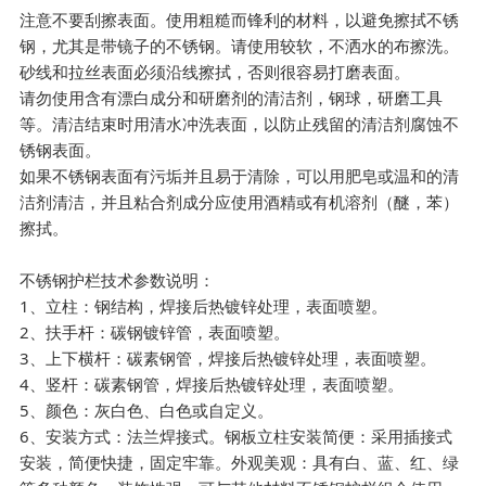
注意不要刮擦表面。使用粗糙而锋利的材料，以避免擦拭不锈
钢，尤其是带镜子的不锈钢。请使用较软，不洒水的布擦洗。
砂线和拉丝表面必须沿线擦拭，否则很容易打磨表面。
请勿使用含有漂白成分和研磨剂的清洁剂，钢球，研磨工具
等。清洁结束时用清水冲洗表面，以防止残留的清洁剂腐蚀不
锈钢表面。
如果不锈钢表面有污垢并且易于清除，可以用肥皂或温和的清
洁剂清洁，并且粘合剂成分应使用酒精或有机溶剂（醚，苯）
擦拭。
不锈钢护栏技术参数说明：
1、立柱：钢结构，焊接后热镀锌处理，表面喷塑。
2、扶手杆：碳钢镀锌管，表面喷塑。
3、上下横杆：碳素钢管，焊接后热镀锌处理，表面喷塑。
4、竖杆：碳素钢管，焊接后热镀锌处理，表面喷塑。
5、颜色：灰白色、白色或自定义。
6、安装方式：法兰焊接式。钢板立柱安装简便：采用插接式
安装，简便快捷，固定牢靠。外观美观：具有白、蓝、红、绿