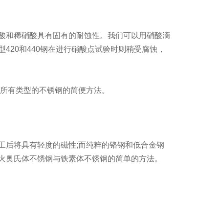
酸和稀硝酸具有固有的耐蚀性。我们可以用硝酸滴
420和440钢在进行硝酸点试验时则稍受腐蚀，
和所有类型的不锈钢的简便方法。
工后将具有轻度的磁性;而纯粹的铬钢和低合金钢
火奥氏体不锈钢与铁素体不锈钢的简单的方法。