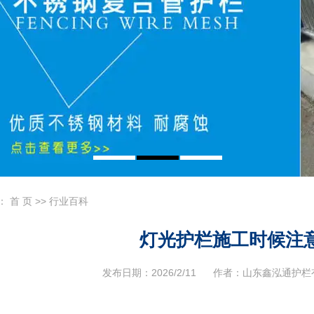
：
首 页
>>
行业百科
灯光护栏施工时候注
发布日期：
2026/2/11
作者：
山东鑫泓通护栏