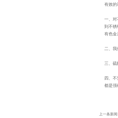
有效的
一、对
到不锈
有色金
二、我
三、硫
四、不
都是强
上一条新