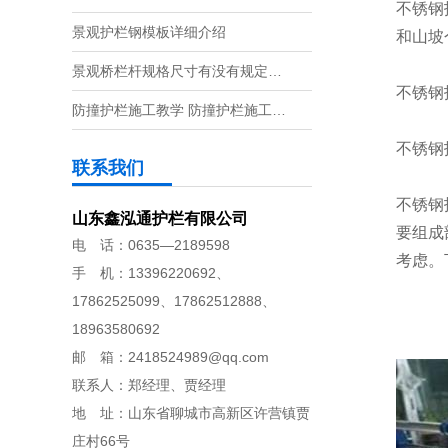
不锈钢
景观护栏钢模板详细介绍
和山坡
景观桥栏杆规格尺寸有没有规定…
不锈钢
防撞护栏施工教学 防撞护栏施工…
不锈钢
联系我们
不锈钢
山东鑫泓通护栏有限公司
要组成
电 话：0635—2189598
考虑。
手 机：13396220692、
17862525099、17862512888、
18963580692
邮 箱：2418524989@qq.com
联系人：郑经理、贾经理
地 址：山东省聊城市高新区许营镇贾
庄村66号