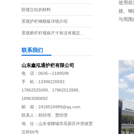
使用前
防撞立柱的材料
接。钢
与周围
景观护栏钢模板详细介绍
景观桥栏杆规格尺寸有没有规定…
联系我们
山东鑫泓通护栏有限公司
电 话：0635—2189598
手 机：13396220692、
17862525099、17862512888、
18963580692
邮 箱：2418524989@qq.com
联系人：郑经理、贾经理
地 址：山东省聊城市高新区许营镇贾
庄村66号