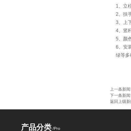
1、立
2、扶
3、上
4、竖
5、颜
6、安
绿等多
上一条新
下一条新
返回上级新
产品分类
/Pro