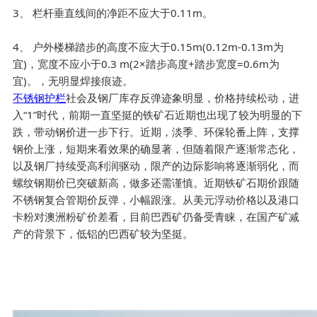
3、 栏杆垂直线间的净距不应大于0.11m。
4、 户外楼梯踏步的高度不应大于0.15m(0.12m-0.13m为
宜)，宽度不应小于0.3 m(2×踏步高度+踏步宽度=0.6m为
宜)。，无明显焊接痕迹。
不锈钢护栏
社会及钢厂库存反弹迹象明显，价格持续松动，进
入“1”时代，前期一直坚挺的铁矿石近期也出现了较为明显的下
跌，带动钢价进一步下行。近期，淡季、环保轮番上阵，支撑
钢价上涨，短期来看效果的确显著，但随着限产逐渐常态化，
以及钢厂持续受高利润驱动，限产的边际影响将逐渐弱化，而
螺纹钢期价已突破新高，做多还需谨慎。近期铁矿石期价跟随
不锈钢复合管期价反弹，小幅跟涨。从美元浮动价格以及港口
卡粉对澳洲粉矿价差看，目前巴西矿仍备受青睐，在国产矿减
产的背景下，低铝的巴西矿较为坚挺。